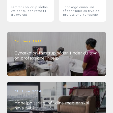
Tømrer i ballerup sådan
Tandlæge dianalund
vælger du den rette til
sådan finder du tryg og
dit projekt
professionel tandpleje
04. June 2026
Gynækolog taastrup sådan finder du tryg
og professionel hjælp
01. June 2026
Møbelpolstring: når dine møbler skal
have nyt liv