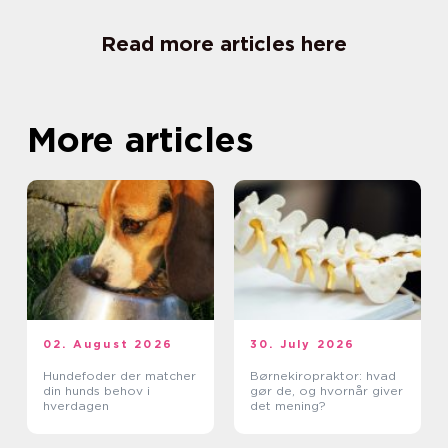
Read more articles here
More articles
02. August 2026
30. July 2026
Hundefoder der matcher
Børnekiropraktor: hvad
din hunds behov i
gør de, og hvornår giver
hverdagen
det mening?