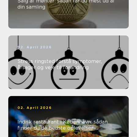
Salg af mønter: sådan får du mest ud af
din samling
02. April 2026
Stress ringsted forstå symptomer,
årsager og veje til forandring
02. April 2026
Indisk restaurant i København: sådan
finder du de bedste oplevelser