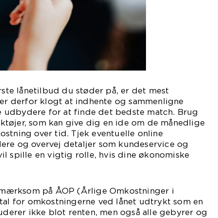
rste lånetilbud du støder på, er det mest
 er derfor klogt at indhente og sammenligne
ige udbydere for at finde det bedste match. Brug
tøjer, som kan give dig en ide om de månedlige
stning over tid. Tjek eventuelle online
ere og overvej detaljer som kundeservice og
 vil spille en vigtig rolle, hvis dine økonomiske
mærksom på ÅOP (Årlige Omkostninger i
etal for omkostningerne ved lånet udtrykt som en
luderer ikke blot renten, men også alle gebyrer og