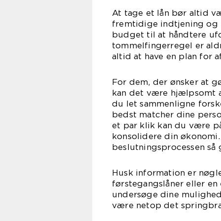
At tage et lån bør altid v
fremtidige indtjening og u
budget til at håndtere u
tommelfingerregel er aldr
altid at have en plan for a
For dem, der ønsker at g
kan det være hjælpsomt a
du let sammenligne forske
bedst matcher dine perso
et par klik kan du være på
konsolidere din økonomi. 
beslutningsprocessen så 
Husk information er nøgl
førstegangslåner eller en 
undersøge dine mulighede
være netop det springbræ