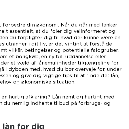
t forbedre din økonomi. Når du går med tanker
elt essentielt, at du føler dig velinformeret og
Inden du forpligter dig til hvad der kunne være en
eslutninger i dit liv, er det vigtigt at forstå de
samt vilkår, betingelser og potentielle faldgruber.
om et boligkøb, en ny bil, uddannelse eller
 der et væld af lånemuligheder tilgængelige for
i gå i dybden med, hvad du bør overveje før, under
en og give dig vigtige tips til at finde det lån,
ehov og økonomiske situation.
å en hurtig afklaring? Lån nemt og hurtigt med
n du nemlig indhente tilbud på forbrugs- og
 lån for dig