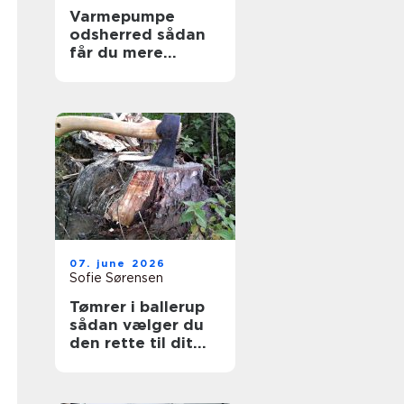
Varmepumpe
odsherred sådan
får du mere
komfort og lavere
varmeregning
07. june 2026
Sofie Sørensen
Tømrer i ballerup
sådan vælger du
den rette til dit
projekt