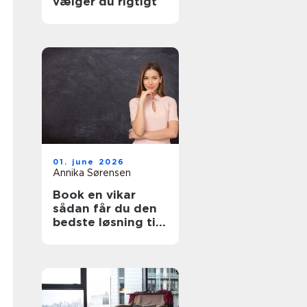
vælger du rigtigt
01. june 2026
Annika Sørensen
Book en vikar
sådan får du den
bedste løsning til
pædagogik og
sundhed