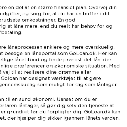
ære en del af en større finansiel plan. Overvej din
dgifter, og sørg for, at du har en buffer i dit
forudsete omkostninger. En god
ig at låne mere, end du reelt har behov for og
fbetaling.
øre låneprocessen enklere og mere overskuelig,
t besøge en låneportal som GoLoan.dk. Her kan
llige lånetilbud og finde præcist det lån, der
nlige præferencer og økonomiske situation. Med
 vej til at realisere dine drømme eller
Goloan har designet værktøjet til at gøre
gennemskuelig som muligt for dig som låntager.
en til en sund økonomi. Uanset om du er
erfaren låntager, så gør dig selv den tjeneste at
r grundigt før du forpligter dig. GoLoan.dk kan
t, der hjælper dig sikker igennem lånets verden.