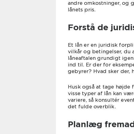
andre omkostninger, og gi
lånets pris.
Forstå de juridi
Et lån er en juridisk forpl
vilkår og betingelser, du
låneaftalen grundigt igen
ind til. Er der for eksem
gebyrer? Hvad sker der, h
Husk også at tage højde fo
visse typer af lån kan væ
variere, så konsultér even
det fulde overblik.
Planlæg frema