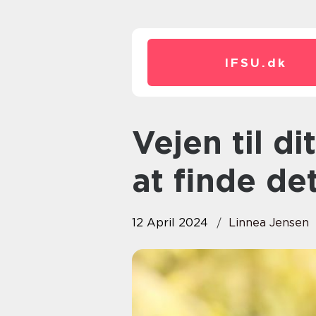
IFSU.
dk
Vejen til dit nye lån: En guide til
at finde det
12 April 2024
Linnea Jensen