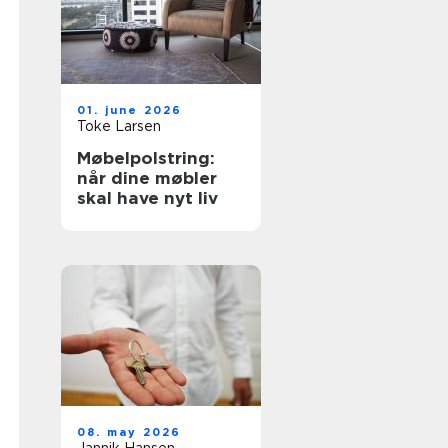
01. june 2026
Toke Larsen
Møbelpolstring:
når dine møbler
skal have nyt liv
08. may 2026