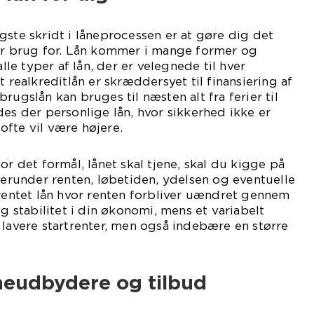
gste skridt i låneprocessen er at gøre dig det
har brug for. Lån kommer i mange former og
alle typer af lån, der er velegnede til hver
t realkreditlån er skræddersyet til finansiering af
rugslån kan bruges til næsten alt fra ferier til
des der personlige lån, hvor sikkerhed ikke er
fte vil være højere.
or det formål, lånet skal tjene, skal du kigge på
 herunder renten, løbetiden, ydelsen og eventuelle
rrentet lån hvor renten forbliver uændret gennem
ig stabilitet i din økonomi, mens et variabelt
 lavere startrenter, men også indebære en større
eudbydere og tilbud