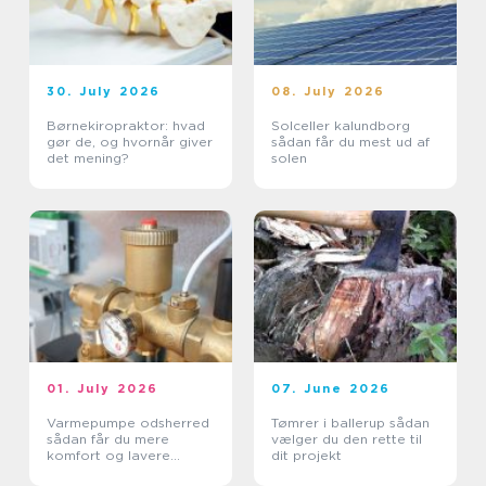
30. July 2026
08. July 2026
Børnekiropraktor: hvad
Solceller kalundborg
gør de, og hvornår giver
sådan får du mest ud af
det mening?
solen
01. July 2026
07. June 2026
Varmepumpe odsherred
Tømrer i ballerup sådan
sådan får du mere
vælger du den rette til
komfort og lavere
dit projekt
varmeregning