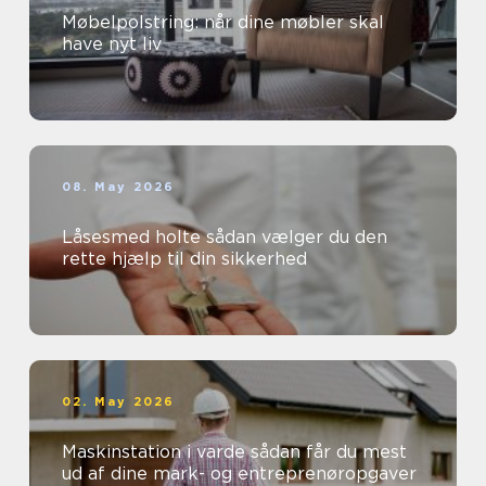
Møbelpolstring: når dine møbler skal
have nyt liv
08. May 2026
Låsesmed holte sådan vælger du den
rette hjælp til din sikkerhed
02. May 2026
Maskinstation i varde sådan får du mest
ud af dine mark- og entreprenøropgaver