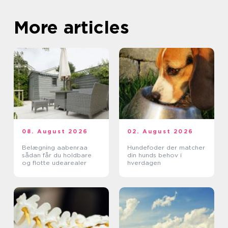
More articles
08. August 2026
02. August 2026
Belægning aabenraa
Hundefoder der matcher
sådan får du holdbare
din hunds behov i
og flotte udearealer
hverdagen