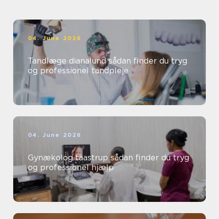
04. June 2026
Tandlæge dianalund sådan finder du tryg
og professionel tandpleje
04. June 2026
Gynækolog taastrup sådan finder du tryg
og professionel hjælp