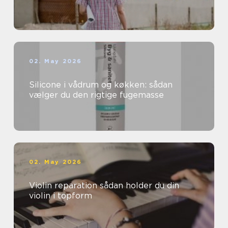
02. May 2026
Silicone i vådrum og køkken: sådan
vælger du den rigtige fugemasse
02. May 2026
Violin reparation sådan holder du din
violin i topform