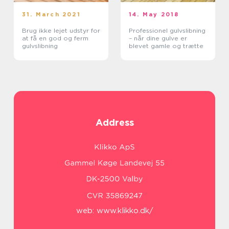
31. March 2021
14. May 2018
Brug ikke lejet udstyr for
Professionel gulvslibning
at få en god og ferm
– når dine gulve er
gulvslibning
blevet gamle og trætte
Address
web:
www.klikko.dk/