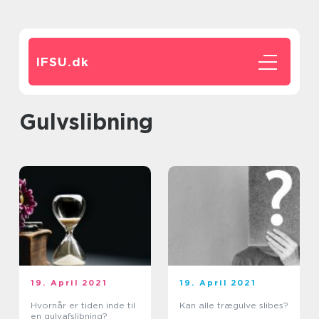
IFSU.
dk
gulvslibning
19. April 2021
19. April 2021
Hvornår er tiden inde til
Kan alle trægulve slibes?
en gulvafslibning?