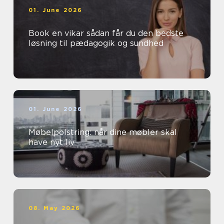
01. June 2026
Book en vikar sådan får du den bedste
løsning til pædagogik og sundhed
01. June 2026
Møbelpolstring: når dine møbler skal
have nyt liv
08. May 2026