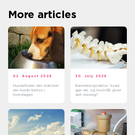
More articles
02. August 2026
30. July 2026
Hundefoder der matcher
Børnekiropraktor: hvad
din hunds behov i
gør de, og hvornår giver
hverdagen
det mening?