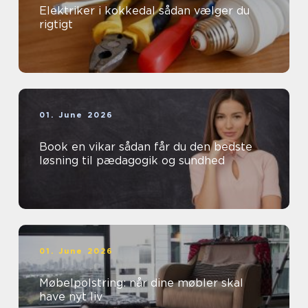
Elektriker i kokkedal sådan vælger du
rigtigt
01. June 2026
Book en vikar sådan får du den bedste
løsning til pædagogik og sundhed
01. June 2026
Møbelpolstring: når dine møbler skal
have nyt liv