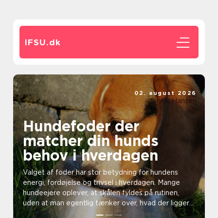
IFSU.
dk
02. august 2026
Jannik Hansen
Hundefoder der
matcher din hunds
behov i hverdagen
Valget af foder har stor betydning for hundens
energi, fordøjelse og trivsel i hverdagen. Mange
hundeejere oplever, at skålen fyldes på rutinen,
uden at man egentlig tænker over, hvad der ligger
bag. ...