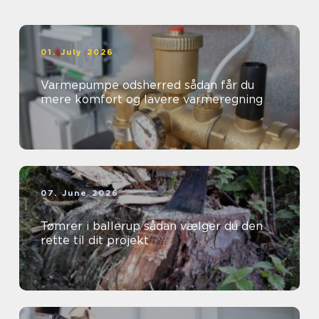
01. July 2026
Varmepumpe odsherred sådan får du
mere komfort og lavere varmeregning
07. June 2026
Tømrer i ballerup sådan vælger du den
rette til dit projekt