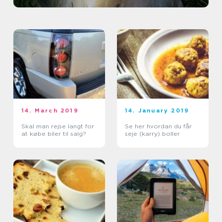
14. March 2019
14. January 2019
Skal man rejse langt for
Se her hvordan du får
at købe biler til salg?
seje (karry) boller