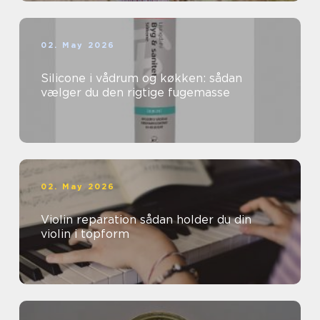
02. May 2026
Silicone i vådrum og køkken: sådan
vælger du den rigtige fugemasse
02. May 2026
Violin reparation sådan holder du din
violin i topform