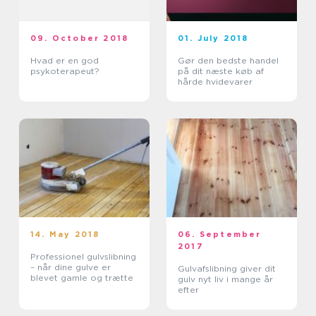
09. October 2018
01. July 2018
Hvad er en god
Gør den bedste handel
psykoterapeut?
på dit næste køb af
hårde hvidevarer
14. May 2018
06. September
2017
Professionel gulvslibning
– når dine gulve er
Gulvafslibning giver dit
blevet gamle og trætte
gulv nyt liv i mange år
efter